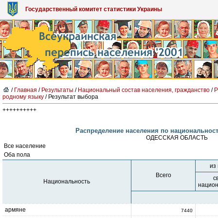
Государственный комитет статистики Украины
/
Главная
/
Результаты
/
Национальный состав населения, гражданство
/
Р
родному языку
/ Результат выбора
++++++++++
Распределение населения по национальност
ОДЕССКАЯ ОБЛАСТЬ
Все население
Оба пола
из
Всего
с
Национальность
национ
армяне
7440