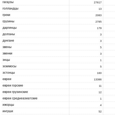
гагаузы
27617
голландцы
13
греки
2083
грузины
2785
даргинцы
179
долганы
3
дунгане
3
эвены
5
эвенки
3
энцы
1
эскимосы
5
эстонцы
160
евреи
13386
евреи горские
11
евреи грузинские
12
евреи среднеазиатские
1
ижорцы
4
ингуши
52