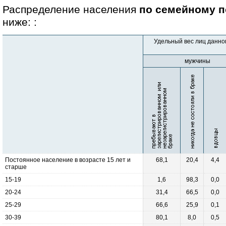
Распределение населения
по семейному 
ниже: :
Удельный вес лиц данно
мужчины
Постоянное население в возрасте 15 лет и
68,1
20,4
4,4
старше
15-19
1,6
98,3
0,0
20-24
31,4
66,5
0,0
25-29
66,6
25,9
0,1
30-39
80,1
8,0
0,5