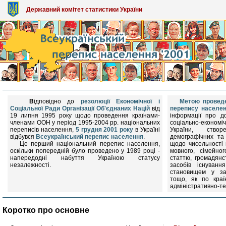
Державний комітет статистики України
В
ідповідно до
резолюції Економічної і
Метою проведе
Соціальної Ради Організації Об'єднаних Націй
від
перепису населе
19 липня 1995 року щодо проведення країнами-
інформації про до
членами ООН у період 1995-2004 рр. національних
соціально-економіч
переписів населення,
5 грудня 2001 року
в Україні
України, ство
відбувся
Всеукраїнський перепис населення
.
демографічних та
Це перший національний перепис населення,
щодо чисельності 
оскільки попередній було проведено у 1989 році -
мовного, сімейног
напередодні набуття Україною статусу
статтю, громадянс
незалежності.
засобів існуванн
становищем у зан
тощо, як по країн
адміністративно-т
Коротко про основне