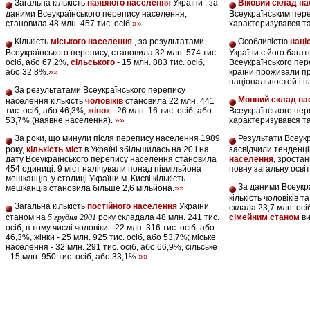
Загальна кількість
наявного населення
України , за
Віковий склад н
даними Всеукраїнського перепису населення,
Всеукраїнським пер
становила 48 млн. 457 тис. осіб.
»»
характеризувався т
Кількість
міського населення
, за результатами
Особливістю
наці
Всеукраїнського перепису, становила 32 млн. 574 тис
України є його бага
осіб, або 67,2%,
сільського
- 15 млн. 883 тис. осіб,
Всеукраїнського пер
або 32,8%.
»»
країни проживали п
національностей і 
За результатами Всеукраїнського перепису
Мовний склад на
населення кількість
чоловіків
становила 22 млн. 441
тис. осіб, або 46,3%,
жінок
- 26 млн. 16 тис. осіб, або
Всеукраїнського пе
53,7% (наявне населення).
»»
характеризувався т
За роки, що минули після перепису населення 1989
Результати Всеукр
року,
кількість міст
в Україні збільшилась на 20 і на
засвідчили тенденц
дату Всеукраїнського перепису населення становила
населення
, зростан
454 одиниці. 9 міст налічували понад півмільйона
повну загальну осві
мешканців, у столиці України м. Києві кількість
За даними Всеукр
мешканців становила більше 2,6 мільйона.
»»
кількість чоловіків т
Загальна кількість
постійного населення
України
склала 23,7 млн. ос
станом на
5 грудня 2001
року складала 48 млн. 241 тис.
сімейним станом
в
осіб, в тому числі чоловіки - 22 млн. 316 тис. осіб, або
46,3%, жінки - 25 млн. 925 тис. осіб, або 53,7%; міське
населення - 32 млн. 291 тис. осіб, або 66,9%, сільське
- 15 млн. 950 тис. осіб, або 33,1%.
»»