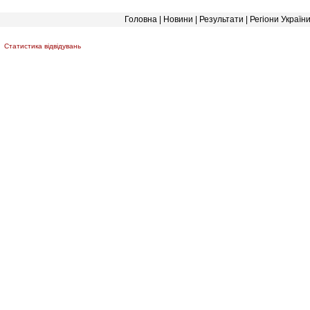
Головна
|
Новини
|
Результати
|
Регіони Україн
Статистика відвідувань