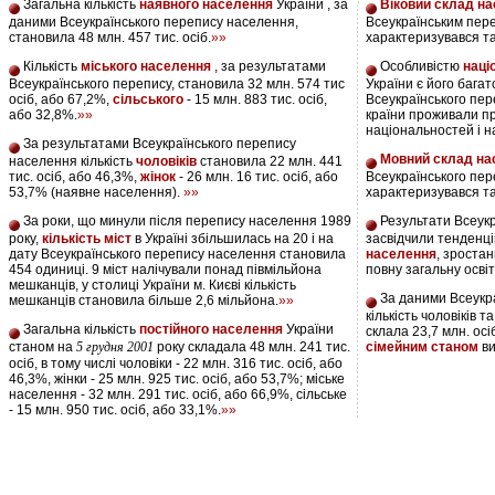
Загальна кількість
наявного населення
України , за
Віковий склад н
даними Всеукраїнського перепису населення,
Всеукраїнським пер
становила 48 млн. 457 тис. осіб.
»»
характеризувався т
Кількість
міського населення
, за результатами
Особливістю
наці
Всеукраїнського перепису, становила 32 млн. 574 тис
України є його бага
осіб, або 67,2%,
сільського
- 15 млн. 883 тис. осіб,
Всеукраїнського пер
або 32,8%.
»»
країни проживали п
національностей і 
За результатами Всеукраїнського перепису
Мовний склад на
населення кількість
чоловіків
становила 22 млн. 441
тис. осіб, або 46,3%,
жінок
- 26 млн. 16 тис. осіб, або
Всеукраїнського пе
53,7% (наявне населення).
»»
характеризувався т
За роки, що минули після перепису населення 1989
Результати Всеукр
року,
кількість міст
в Україні збільшилась на 20 і на
засвідчили тенденц
дату Всеукраїнського перепису населення становила
населення
, зростан
454 одиниці. 9 міст налічували понад півмільйона
повну загальну осві
мешканців, у столиці України м. Києві кількість
За даними Всеукр
мешканців становила більше 2,6 мільйона.
»»
кількість чоловіків т
Загальна кількість
постійного населення
України
склала 23,7 млн. ос
станом на
5 грудня 2001
року складала 48 млн. 241 тис.
сімейним станом
в
осіб, в тому числі чоловіки - 22 млн. 316 тис. осіб, або
46,3%, жінки - 25 млн. 925 тис. осіб, або 53,7%; міське
населення - 32 млн. 291 тис. осіб, або 66,9%, сільське
- 15 млн. 950 тис. осіб, або 33,1%.
»»