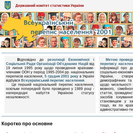
Державний комітет статистики України
В
ідповідно до
резолюції Економічної і
Метою проведе
Соціальної Ради Організації Об'єднаних Націй
від
перепису населе
19 липня 1995 року щодо проведення країнами-
інформації про до
членами ООН у період 1995-2004 рр. національних
соціально-економіч
переписів населення,
5 грудня 2001 року
в Україні
України, ство
відбувся
Всеукраїнський перепис населення
.
демографічних та
Це перший національний перепис населення,
щодо чисельності 
оскільки попередній було проведено у 1989 році -
мовного, сімейног
напередодні набуття Україною статусу
статтю, громадянс
незалежності.
засобів існуванн
становищем у зан
тощо, як по країн
адміністративно-т
Коротко про основне