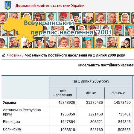
Державний комітет статистики України
/
Новини
/
Чисельність постійного населення yа 1 липня 2009 року
Чисельність постійного населе
На 1 липня 2009 року
все
міське
сільське
населення
Україна
45848926
31275436
14573490
Автономна Республіка
Крим
1956859
1221458
735401
Вінницька
1647864
803521
844343
Волинська
1033818
528160
505658