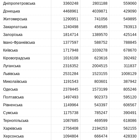
Дніпропетровська
3360248
2801188
559060
Донецька
4468961
4039871
429090
Житомирська
1290951
741056
549895
Закарпатська
1240498
456585
783913
Запорізька
1814714
1389570
425144
Івано-Франківська
1377597
588752
788845
Київська
1717948
1039278
678670
Кіровоградська
1016108
623616
392492
Луганська
2316352
2004515
311837
Львівська
2531284
1523155
1008129
Миколаївська
1191543
803601
387942
Одеська
2378445
1573199
805246
Полтавська
1497493
902373
595120
Рівненська
1149964
543397
606567
Сумська
1175738
785247
390491
Тернопільська
1087685
469599
618086
Харківська
2756408
2194253
562155
Херсонська
1094804
666474
428330