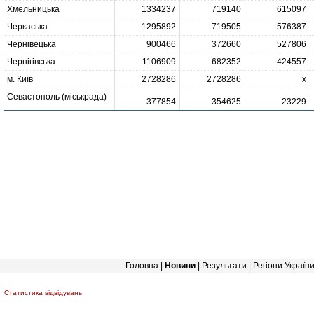
Хмельницька
1334237
719140
615097
Черкаська
1295892
719505
576387
Чернівецька
900466
372660
527806
Чернігівська
1106909
682352
424557
м. Київ
2728286
2728286
х
Севастополь (міськрада)
377854
354625
23229
Головна
|
Новини
|
Результати
|
Регіони Україн
Статистика відвідувань