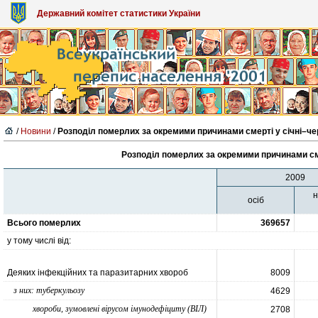
Державний комітет статистики України
/
Новини
/
Розподіл померлих за окремими причинами смерті у січні–че
Розподіл померлих за окремими причинами сме
2009
н
осіб
Всього померлих
369657
у тому числі від:
Деяких інфекційних та паразитарних хвороб
8009
з них: туберкульозу
4629
хвороби, зумовлені вірусом імунодефіциту (ВІЛ)
2708