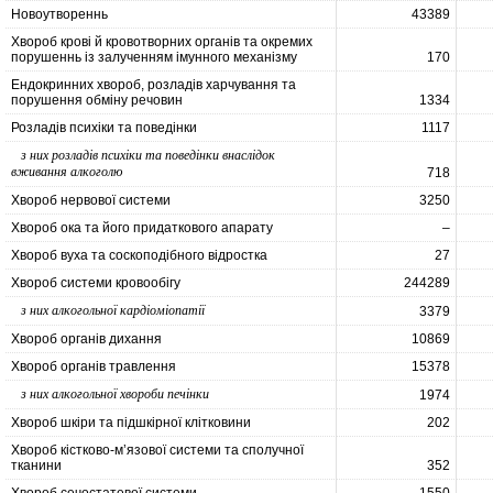
Новоутвореннь
43389
Хвороб крові й кровотворних органів та окремих
порушеннь із залученням імунного механізму
170
Ендокринних хвороб, розладів харчування та
порушення обміну речовин
1334
Розладів психіки та поведінки
1117
з них розладів психіки та поведінки внаслідок
вживання алкоголю
718
Хвороб нервової системи
3250
Хвороб ока та його придаткового апарату
–
Хвороб вуха та соскоподібного відростка
27
Хвороб системи кровообігу
244289
з них алкогольної кардіоміопатії
3379
Хвороб органів дихання
10869
Хвороб органів травлення
15378
з них алкогольної хвороби печінки
1974
Хвороб шкіри та підшкірної клітковини
202
Хвороб кістково-м’язової системи та сполучної
тканини
352