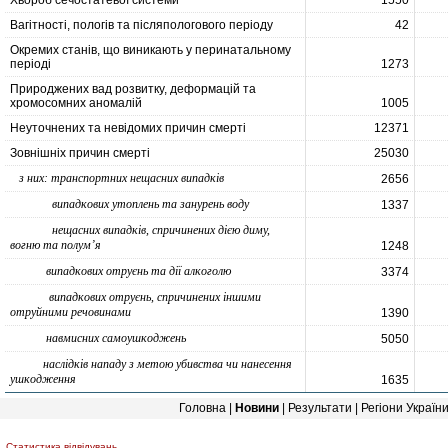
Хвороб сечостатевої системи
1550
Вагітності, пологів та післяпологового періоду
42
Окремих станів, що виникають у перинатальному
періоді
1273
Природжених вад розвитку, деформацій та
хромосомних аномалій
1005
Неуточнених та невідомих причин смерті
12371
Зовнішніх причин смерті
25030
з них: транспортних нещасних випадків
2656
випадкових утоплень та занурень воду
1337
нещасних випадків, спричинених дією диму,
вогню та полум’я
1248
випадкових отруєнь та дії алкоголю
3374
випадкових отруєнь, спричинених іншими
отруйними речовинами
1390
навмисних самоушкоджень
5050
наслідків нападу з метою убивства чи нанесення
ушкодження
1635
Головна
|
Новини
|
Результати
|
Регіони Україн
Статистика відвідувань