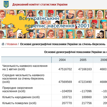
Державний комітет статистики України
/
Новини
/
Основні демографічні показники України за січень-березень
Основні демографічні показники України за
2004
2005
200
Чисельність наявного населення
на 1 квітня (осіб)
47516702
47166163
4683
Середня чисельність наявного
населення за січень-березень
(осіб)
47569569
47223490
4688
Природне скорочення
населення (осіб)
–104059
–117096
–10
Кількість народжених (осіб)
103711
100660
10
Кількість померлих (осіб)
207770
217756
20