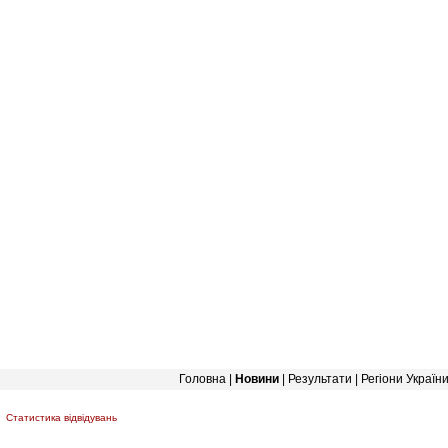
Головна
|
Новини
|
Результати
|
Регіони Україн
Статистика відвідувань